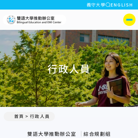
全站搜索
義守大學
ENGLISH
:::
義守大學雙語大學推動辦公室
側選單
行政人員
:::
首頁
行政人員
雙語大學推動辦公室
綜合規劃組