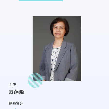
主任
范燕姬
聯絡資訊