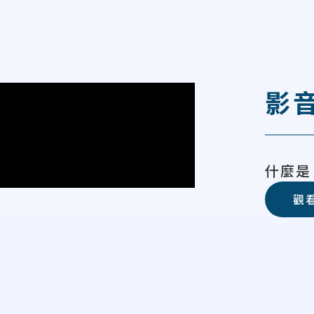
影
什麼是 
觀