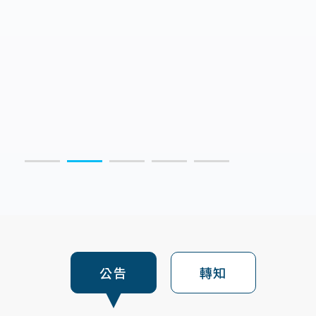
:::
公告
轉知