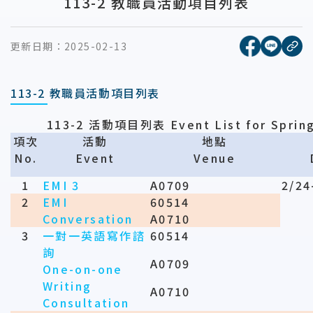
113-2 教職員活動項目列表
[另開新視窗
[另開
更新日期：
2025-02-13
複
113-2 教職員活動項目列表
113-2
活動項目列表
Event List for Spring
項次
活動
地點
No.
Event
Venue
1
EMI 3
A0709
2/24
2
EMI
60514
Conversation
A0710
3
一對一英語寫作諮
60514
詢
A0709
One-on-one
Writing
A0710
Consultation