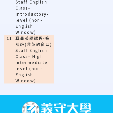
Staff English
Class-
Introductory-
level (non-
English
Window)
11
職員英語課程
-
進
階班
(
非英語窗口
)
Staff English
Class- High
intermediate
level (non-
English
Window)
:::