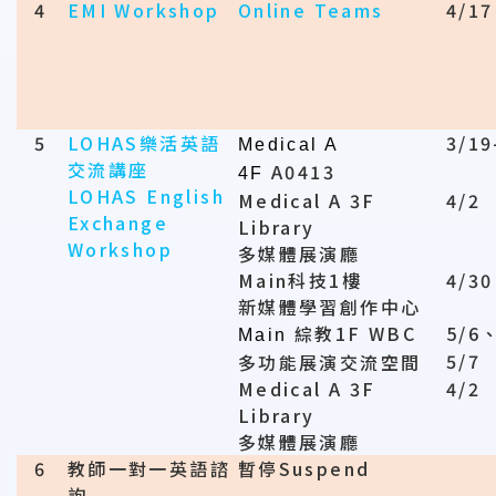
4
EMI Workshop
Online Teams
4/17
5
LOHAS
樂活英語
3/19
Medical A
交流講座
A0413
4F
LOHAS English
Medical A 3F
4/2
Exchange
Library
Workshop
多媒體展演廳
Main
科技
1
樓
4/30
新媒體學習創作中心
綜教
1F WBC
5/6
Main
5/7
多功能展演交流空間
Medical A 3F
4/2
Library
多媒體展演廳
6
教師一對一英語諮
暫停
Suspend
詢